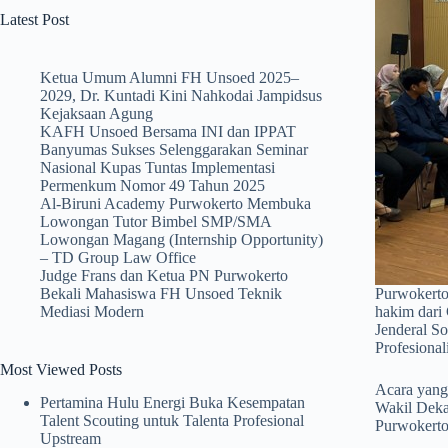
Latest Post
Ketua Umum Alumni FH Unsoed 2025–
2029, Dr. Kuntadi Kini Nahkodai Jampidsus
Kejaksaan Agung
KAFH Unsoed Bersama INI dan IPPAT
Banyumas Sukses Selenggarakan Seminar
Nasional Kupas Tuntas Implementasi
Permenkum Nomor 49 Tahun 2025
Al-Biruni Academy Purwokerto Membuka
Lowongan Tutor Bimbel SMP/SMA
Lowongan Magang (Internship Opportunity)
– TD Group Law Office
Judge Frans dan Ketua PN Purwokerto
Bekali Mahasiswa FH Unsoed Teknik
Purwokerto
Mediasi Modern
hakim dari
Jenderal S
Profesional
Most Viewed Posts
Acara yang 
Pertamina Hulu Energi Buka Kesempatan
Wakil Deka
Talent Scouting untuk Talenta Profesional
Purwokerto 
Upstream