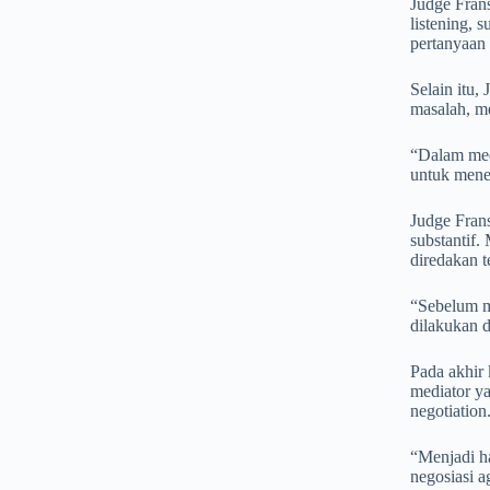
Judge Frans
listening, 
pertanyaan 
Selain itu,
masalah, me
“Dalam med
untuk mene
Judge Fran
substantif.
diredakan t
“Sebelum m
dilakukan d
Pada akhir
mediator ya
negotiation
“Menjadi h
negosiasi a