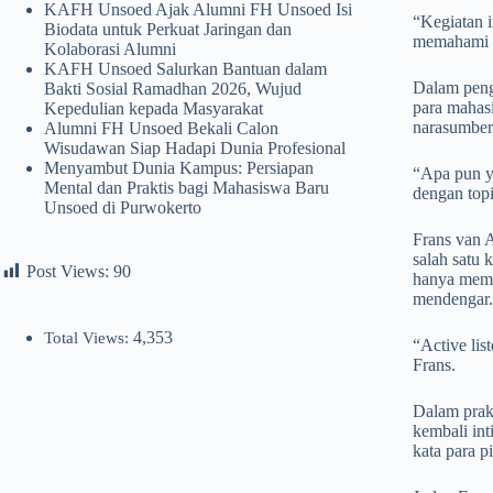
KAFH Unsoed Ajak Alumni FH Unsoed Isi
“Kegiatan 
Biodata untuk Perkuat Jaringan dan
memahami ke
Kolaborasi Alumni
KAFH Unsoed Salurkan Bantuan dalam
Dalam peng
Bakti Sosial Ramadhan 2026, Wujud
para mahas
Kepedulian kepada Masyarakat
narasumber
Alumni FH Unsoed Bekali Calon
Wisudawan Siap Hadapi Dunia Profesional
Menyambut Dunia Kampus: Persiapan
“Apa pun y
Mental dan Praktis bagi Mahasiswa Baru
dengan topi
Unsoed di Purwokerto
Frans van 
salah satu 
Post Views:
90
hanya membe
mendengar.
4,353
Total Views:
“Active li
Frans.
Dalam prak
kembali int
kata para p