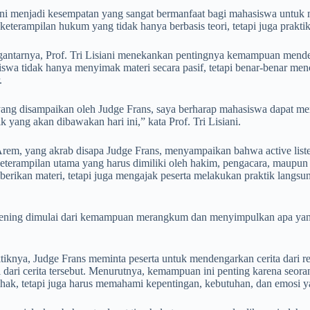
ini menjadi kesempatan yang sangat bermanfaat bagi mahasiswa untuk m
terampilan hukum yang tidak hanya berbasis teori, tetapi juga praktik,”
antarnya, Prof. Tri Lisiani menekankan pentingnya kemampuan menden
iswa tidak hanya menyimak materi secara pasif, tetapi benar-benar m
.
ang disampaikan oleh Judge Frans, saya berharap mahasiswa dapat men
k yang akan dibawakan hari ini,” kata Prof. Tri Lisiani.
Arem, yang akrab disapa Judge Frans, menyampaikan bahwa active list
keterampilan utama yang harus dimiliki oleh hakim, pengacara, maupun 
rikan materi, tetapi juga mengajak peserta melakukan praktik langsu
stening dimulai dari kemampuan merangkum dan menyimpulkan apa yang
tiknya, Judge Frans meminta peserta untuk mendengarkan cerita dari 
i dari cerita tersebut. Menurutnya, kemampuan ini penting karena seor
ihak, tetapi juga harus memahami kepentingan, kebutuhan, dan emosi y