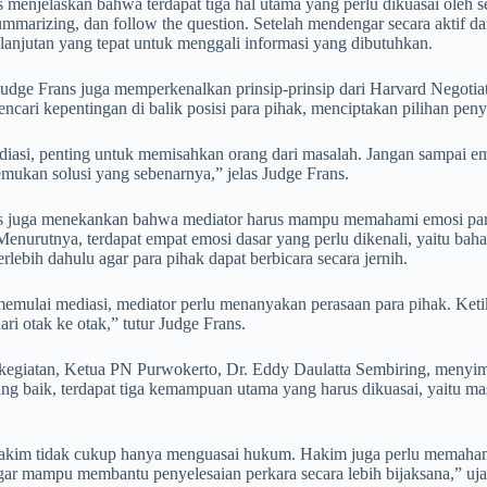
 menjelaskan bahwa terdapat tiga hal utama yang perlu dikuasai oleh s
summarizing, dan follow the question. Setelah mendengar secara aktif
lanjutan yang tepat untuk menggali informasi yang dibutuhkan.
 Judge Frans juga memperkenalkan prinsip-prinsip dari Harvard Negoti
ncari kepentingan di balik posisi para pihak, menciptakan pilihan peny
iasi, penting untuk memisahkan orang dari masalah. Jangan sampai em
mukan solusi yang sebenarnya,” jelas Judge Frans.
s juga menekankan bahwa mediator harus mampu memahami emosi par
 Menurutnya, terdapat empat emosi dasar yang perlu dikenali, yaitu baha
erlebih dahulu agar para pihak dapat berbicara secara jernih.
emulai mediasi, mediator perlu menanyakan perasaan para pihak. Keti
ari otak ke otak,” tutur Judge Frans.
 kegiatan, Ketua PN Purwokerto, Dr. Eddy Daulatta Sembiring, meny
ng baik, terdapat tiga kemampuan utama yang harus dikuasai, yaitu mas
.
akim tidak cukup hanya menguasai hukum. Hakim juga perlu memahami 
gar mampu membantu penyelesaian perkara secara lebih bijaksana,” uja