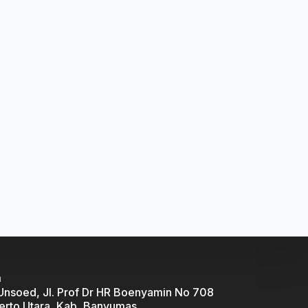
m
Unsoed, Jl. Prof Dr HR Boenyamin No 708
erto Utara, Kab, Banyumas