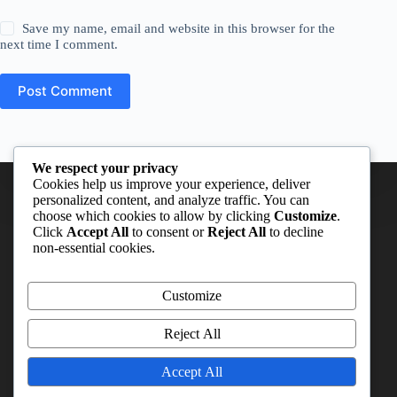
Save my name, email and website in this browser for the
next time I comment.
Post Comment
We respect your privacy
Cookies help us improve your experience, deliver
personalized content, and analyze traffic. You can
choose which cookies to allow by clicking
Customize
.
Click
Accept All
to consent or
Reject All
to decline
non-essential cookies.
Hubungi Kami
Customize
kafhunsoed@gmail.com
Sekretariat Kampus FH Unsoed, Jl. Prof Dr HR Boenyamin
Reject All
No 708 Grendeng, Kec. Purwokerto Utara, Kab, Banyumas
kafhunsoed
Accept All